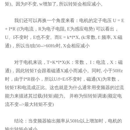
矩)。因为P不变, w增加了, 所以转矩会相应减小。
我们还可以再换一个角度来看：电机的定子电压 U = E
+ I*R (I为电流，R为电子电阻, E为感应电势) 可以看出，
U、I不变时，E也不变。而E = k*f*X, (k:常数, f: 频率, X:磁
通)，所以当f由50-->60Hz时, X会相应减小
对于电机来说，T=K*I*X(K：常数， I：电流，X：磁
通)，因此转矩T会跟着磁通X减小而减小。同时, 小于50Hz
时，由于I*R很小，所以U/f=E/f不变时，磁通(X)为常数，
转矩T和电流成正比。这也就是为什么通常用变频器的过流
能力来描述其过载(转矩)能力。 并称为恒转矩调速(额定电
流不变-->最大转矩不变)
结论：当变频器输出频率从50Hz以上增加时，电机的
输出转矩会减小。