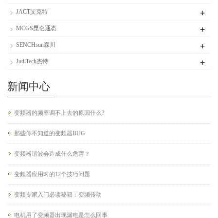
+
JACT艾克特
+
MCGS昆仑通态
+
SENCHsun森川
+
JudiTech杰特
新闻中心
变频器的频率调不上去的原因什么?
那些你不知道的变频器BUG
变频器谐波会造成什么危害？
变频器应用时的12个技巧问题
变频专家入门必读秘籍：变频传动
电机用了变频器出现漏电是怎么回事