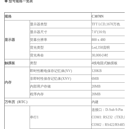
◆ 型号规格一览表
规格
C3070N
显示器类型
TFT LCD,1670万色
显示器尺寸
7.0"(16:9)
显示器
荧幕分辨率
800 x 480
背光类型
Led,350流明
背光寿命
30,000小时
触摸板
类型
4线电阻式触摸板
即时性断电保存记忆体(NV)
120KB
非即时性保存记忆体(XNV)
6MB
内存
内部用户存储
20MB
程序内存
20MB
万年历（RTC）
内建
连接口：D-Sub 9-Pin
串行1
COM1: RS232（TXD,RX
COM2：RS422/RS485