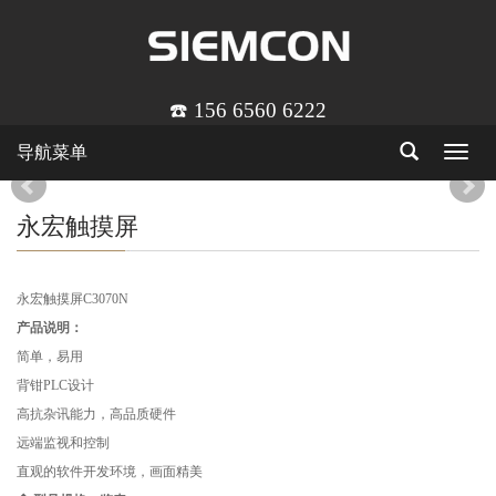
☎️ 156 6560 6222
导航菜单
Toggle
navigat
永宏触摸屏
永宏触摸屏C3070N
产品说明：
简单，易用
背钳PLC设计
高抗杂讯能力，高品质硬件
远端监视和控制
直观的软件开发环境，画面精美