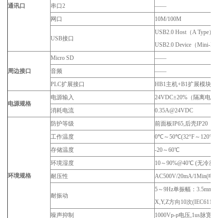
通讯口
串口2
——
网口
10M/100M
USB2.0 Host（A Type）×
USB接口
USB2.0 Device（Mini-B 
Micro SD
——
周边接口
音频
——
PLC扩展接口
HB1主机+B1扩展模块
电源输入
24VDC±20%（隔离电源
电源规格
消耗电流
0.35A@24VDC
防护等级
前面板IP65,后壳IP20
工作温度
0℃～50℃(32°F～120°F)
存储温度
-20～60℃
环境湿度
10～90%@40℃ (无冷凝)
环境规格
耐压性
AC500V/20mA/1Mi
5～9Hz单振幅：3.5mm; 5
耐振动
X,Y,Z方向10次(IEC6113
噪声抑制
1000Vp-p电压,1us脉宽